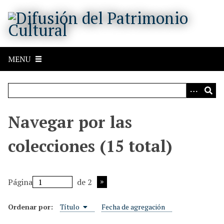
S
a
l
t
a
MENU
r
a
l
c
o
Navegar por las
n
t
colecciones (15 total)
e
n
i
Página
de 2
d
o
Ordenar por:
Título
Fecha de agregación
p
r