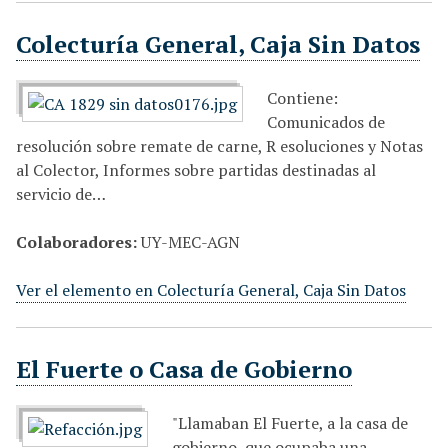
i
Colecturía General, Caja Sin Datos
n
c
i
Contiene:
p
Comunicados de
a
resolución sobre remate de carne, R esoluciones y Notas
l
al Colector, Informes sobre partidas destinadas al
servicio de…
Colaboradores:
UY-MEC-AGN
Ver el elemento en Colecturía General, Caja Sin Datos
El Fuerte o Casa de Gobierno
"Llamaban El Fuerte, a la casa de
gobierno, que ocupaba una