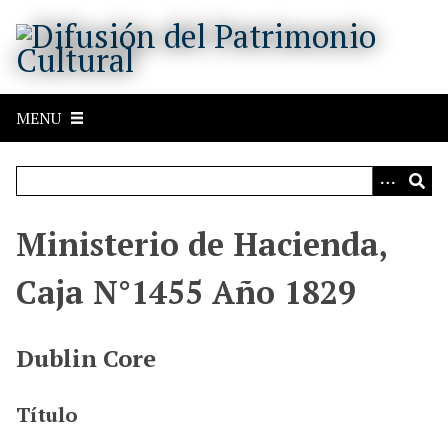
S
a
l
t
a
MENU
r
a
l
c
o
Ministerio de Hacienda,
n
t
Caja N°1455 Año 1829
e
n
i
Dublin Core
d
o
Título
p
r