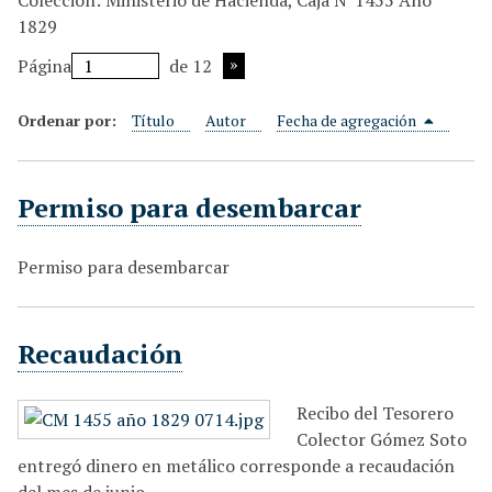
Colección: Ministerio de Hacienda, Caja N°1455 Año
i
1829
n
Página
de 12
c
i
Ordenar por:
Título
Autor
Fecha de agregación
p
a
l
Permiso para desembarcar
Permiso para desembarcar
Recaudación
Recibo del Tesorero
Colector Gómez Soto
entregó dinero en metálico corresponde a recaudación