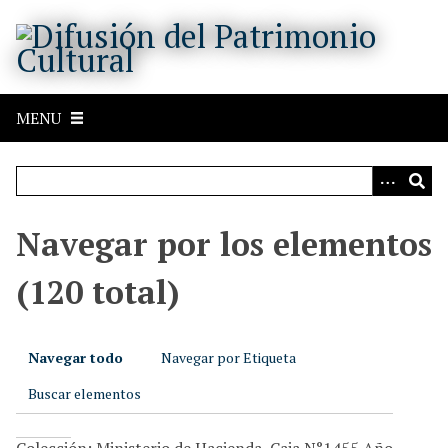
S
a
l
t
a
MENU
r
a
l
c
o
Navegar por los elementos
n
t
(120 total)
e
n
i
Navegar todo
Navegar por Etiqueta
d
o
Buscar elementos
p
r