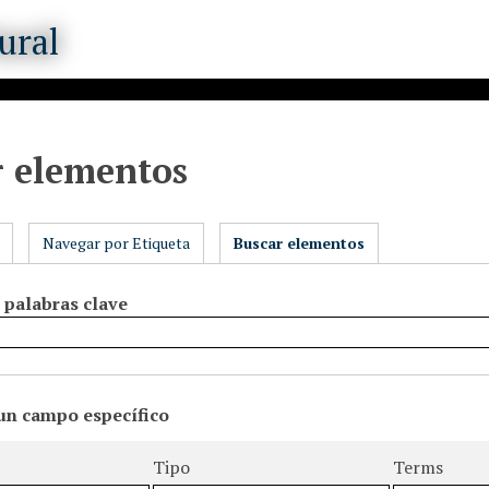
r elementos
Navegar por Etiqueta
Buscar elementos
 palabras clave
un campo específico
úsqueda
queda
 búsqueda
 de Búsqueda
Tipo
Terms