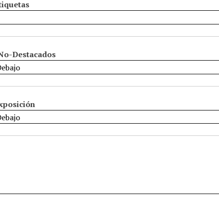
tiquetas
No-Destacados
xposición