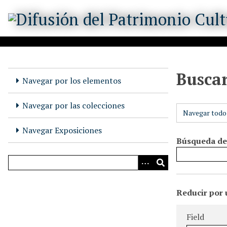
S
a
l
t
a
r
Busca
a
Navegar por los elementos
l
c
Navegar por las colecciones
Navegar todo
o
n
Navegar Exposiciones
t
Búsqueda de
e
n
i
N
d
Reducir por 
u
o
Campo de b
Tipo de bús
Términos de
Ensamblador
m
p
Field
b
r