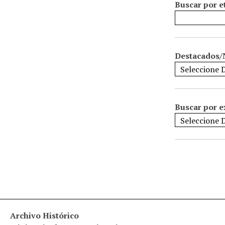
p
Buscar por e
o
r
u
n
Destacados/
c
a
m
p
Buscar por e
o
e
s
p
e
c
í
f
i
Archivo Histórico
c