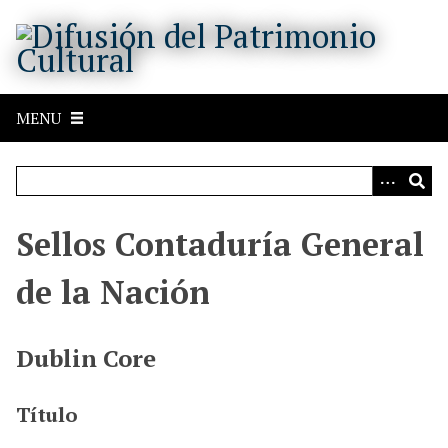
S
a
l
t
a
MENU
r
a
l
c
o
Sellos Contaduría General
n
t
de la Nación
e
n
i
Dublin Core
d
o
Título
p
r