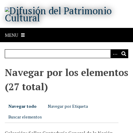
S
a
l
t
a
MENU
r
a
l
c
o
Navegar por los elementos
n
t
(27 total)
e
n
i
Navegar todo
Navegar por Etiqueta
d
o
Buscar elementos
p
r