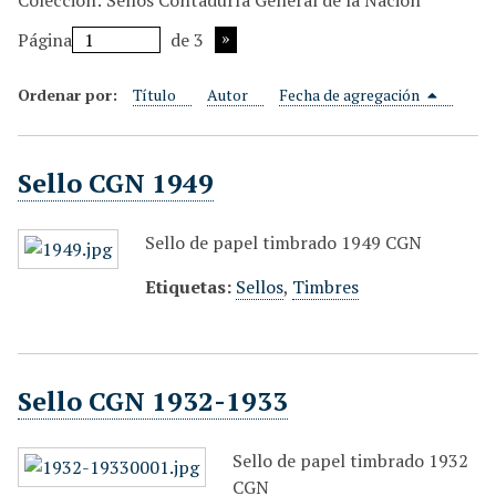
Colección: Sellos Contaduría General de la Nación
i
Página
de 3
n
c
Ordenar por:
Título
Autor
Fecha de agregación
i
p
a
Sello CGN 1949
l
Sello de papel timbrado 1949 CGN
Etiquetas:
Sellos
,
Timbres
Sello CGN 1932-1933
Sello de papel timbrado 1932
CGN