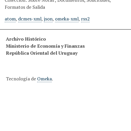
Colección: Sobre Notas , Documentos, Solicitudes,
i
Formatos de Salida
n
atom
,
dcmes-xml
,
json
,
omeka-xml
,
rss2
c
i
p
Archivo Histórico
a
Ministerio de Economía y Finanzas
l
República Oriental del Uruguay
Tecnología de
Omeka
.