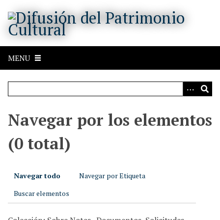
S
a
l
t
a
MENU
r
a
l
c
o
Navegar por los elementos
n
t
(0 total)
e
n
i
Navegar todo
Navegar por Etiqueta
d
o
Buscar elementos
p
r