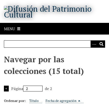
S
a
l
t
a
MENU
r
a
l
c
o
Navegar por las
n
t
colecciones (15 total)
e
n
i
Página
de 2
d
o
Ordenar por:
Título
Fecha de agregación
p
r